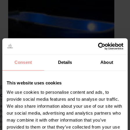
Consent
Details
About
This website uses cookies
Bath lamp
We use cookies to personalise content and ads, to
Create Your Own Spa Experience
provide social media features and to analyse our traffic.
Transform your bathroom into a luxurious spa with this
atmospheric bath lamp. It runs on 3 AA batteries and
We also share information about your use of our site with
features 13 built-in LED lights that you can set in as
our social media, advertising and analytics partners who
many as 16 different colors. With the convenient
may combine it with other information that you’ve
remote control, you can easily adjust the color and
choose the perfect lighting for the ultimate spa feel.
provided to them or that they’ve collected from your use