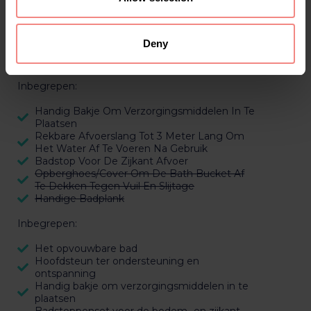
het bad
Sfeervolle en vernieuwde badlamp om een
extra sfeervolle ambiance te creëren boven
Deny
water. Deze kan in 16 verschillende kleuren
worden ingesteld
Inbegrepen:
Handig Bakje Om Verzorgingsmiddelen In Te
Plaatsen
Rekbare Afvoerslang Tot 3 Meter Lang Om
Het Water Af Te Voeren Na Gebruik
Badstop Voor De Zijkant Afvoer
Opberghoes/Cover Om De Bath Bucket Af
Te Dekken Tegen Vuil En Slijtage
Handige Badplank
Inbegrepen:
Het opvouwbare bad
Hoofdsteun ter ondersteuning en
ontspanning
Handig bakje om verzorgingsmiddelen in te
plaatsen