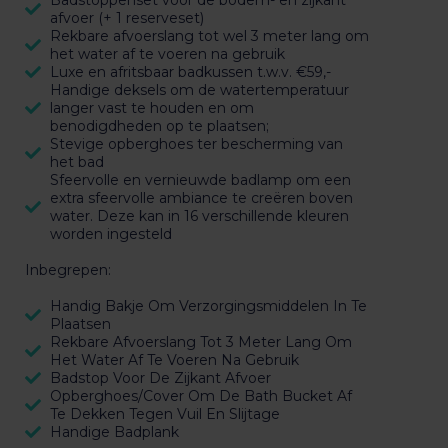
Badstoppenset voor de bodem- en zijkant
afvoer (+ 1 reserveset)
Rekbare afvoerslang tot wel 3 meter lang om
het water af te voeren na gebruik
Luxe en afritsbaar badkussen t.w.v. €59,-
Handige deksels om de watertemperatuur
langer vast te houden en om
benodigdheden op te plaatsen;
Stevige opberghoes ter bescherming van
het bad
Sfeervolle en vernieuwde badlamp om een
extra sfeervolle ambiance te creëren boven
water. Deze kan in 16 verschillende kleuren
worden ingesteld
Inbegrepen:
Handig Bakje Om Verzorgingsmiddelen In Te
Plaatsen
Rekbare Afvoerslang Tot 3 Meter Lang Om
Het Water Af Te Voeren Na Gebruik
Badstop Voor De Zijkant Afvoer
Opberghoes/Cover Om De Bath Bucket Af
Te Dekken Tegen Vuil En Slijtage
Handige Badplank