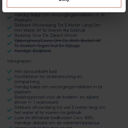
Inbegrepen:
Handig Bakje Om Verzorgingsmiddelen In Te
Plaatsen
Rekbare Afvoerslang Tot 3 Meter Lang Om
Het Water Af Te Voeren Na Gebruik
Badstop Voor De Zijkant Afvoer
Opberghoes/Cover Om De Bath Bucket Af
Te Dekken Tegen Vuil En Slijtage
Handige Badplank
Inbegrepen:
Het opvouwbare bad
Hoofdsteun ter ondersteuning en
ontspanning
Handig bakje om verzorgingsmiddelen in te
plaatsen
Badstoppenset voor de bodem- en zijkant
afvoer (+ 1 reserveset)
Rekbare afvoerslang tot wel 3 meter lang om
het water af te voeren na gebruik
Luxe en afritsbaar badkussen t.w.v. €59,-
Handige deksels om de watertemperatuur