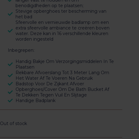
langer vast te houden en om
benodigdheden op te plaatsen;
Stevige opberghoes ter bescherming van
het bad
Sfeervolle en vernieuwde badlamp om een
extra sfeervolle ambiance te creëren boven
water. Deze kan in 16 verschillende kleuren
worden ingesteld
Inbegrepen:
Handig Bakje Om Verzorgingsmiddelen In Te
Plaatsen
Rekbare Afvoerslang Tot 3 Meter Lang Om
Het Water Af Te Voeren Na Gebruik
Badstop Voor De Zijkant Afvoer
Opberghoes/Cover Om De Bath Bucket Af
Te Dekken Tegen Vuil En Slijtage
Handige Badplank
Out of stock