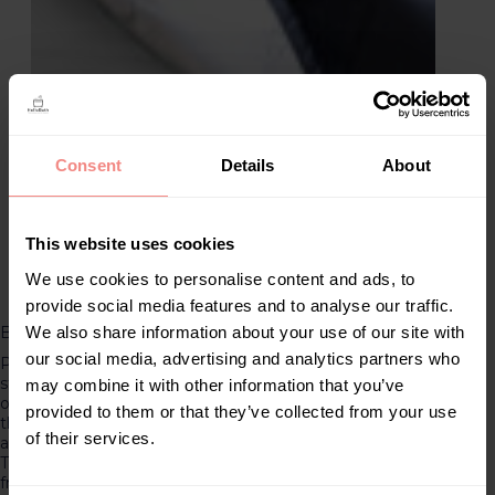
Consent
Details
About
This website uses cookies
We use cookies to personalise content and ads, to
provide social media features and to analyse our traffic.
We also share information about your use of our site with
Bath Bucket XL Protective Cover
our social media, advertising and analytics partners who
Protect your bath bucket from the elements with this
sturdy protective cover, designed specifically for
may combine it with other information that you’ve
outdoor use. Made of waterproof, breathable material,
provided to them or that they’ve collected from your use
the cover keeps your bucket dry and free of dirt, dust
of their services.
and leaves. Ideal for garden, balcony or camping use.
The cover is easy to install and provides extra protection
from UV rays, keeping your bath bucket in top condition